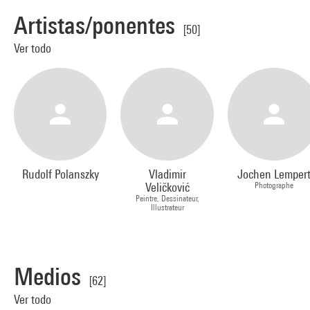
Artistas/ponentes
[50]
Ver todo
Rudolf Polanszky
Vladimir
Jochen Lemper
Veličković
Photographe
Peintre, Dessinateur,
Illustrateur
Medios
[62]
Ver todo