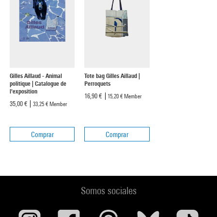
Gilles Aillaud - Animal
Tote bag Gilles Aillaud |
politique | Catalogue de
Perroquets
l'exposition
16,90 €
15,20 €
Member
35,00 €
33,25 €
Member
Comprar
Comprar
Somos sociales