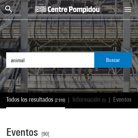
Skip to main content
Centre Pompidou
Buscar
Todos los resultados
Información
Eventos
|
|
[2 910]
[0]
[90
Eventos
[90]