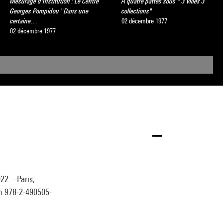
Mesurage d'Institution : Le Centre
A quatre pattes sous " 3 villes 3
Georges Pompidou "Dans une
collections"
certaine…
02 décembre 1977
02 décembre 1977
2. - Paris,
sbn 978-2-490505-