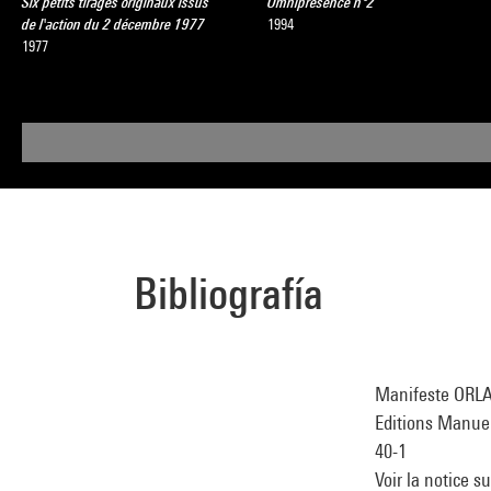
Six petits tirages originaux issus
Omniprésence n°2
de l'action du 2 décembre 1977
1994
1977
Bibliografía
Manifeste ORLAN 
Editions Manuell
40-1
Voir la notice s