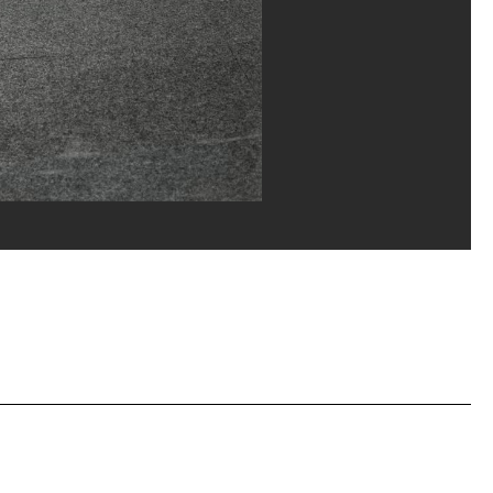
ges Meguerditchian/Dist. GrandPalaisRmn