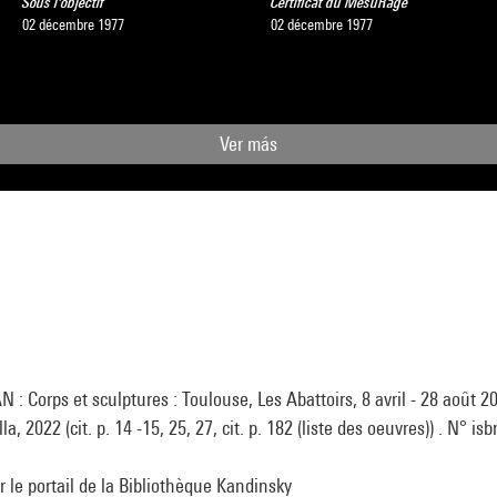
Sous l'objectif
Certificat du MesuRage
02 décembre 1977
02 décembre 1977
Ver más
: Corps et sculptures : Toulouse, Les Abattoirs, 8 avril - 28 août 202
a, 2022 (cit. p. 14 -15, 25, 27, cit. p. 182 (liste des oeuvres)) . N° i
ur le portail de la Bibliothèque Kandinsky