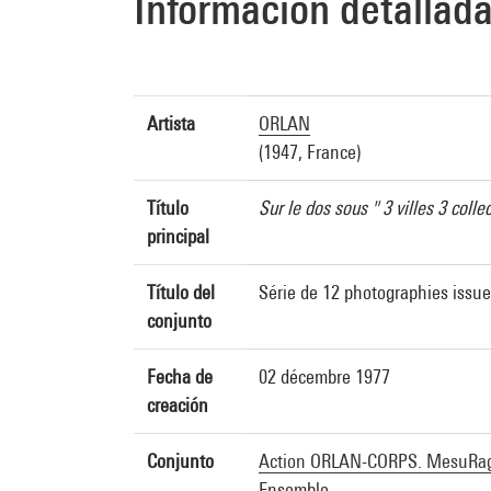
Información detallad
Artista
ORLAN
(1947, France)
Título
Sur le dos sous " 3 villes 3 colle
principal
Título del
Série de 12 photographies iss
conjunto
Fecha de
02 décembre 1977
creación
Conjunto
Action ORLAN-CORPS. MesuRag
Ensemble