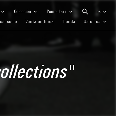
Colección
Pompidou+
es
(current)
(current)
(current)
se socio
Venta en línea
Tienda
Usted es
collections"