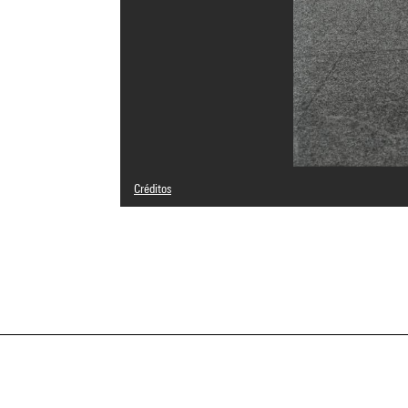
Créditos
© Adagp, Paris
Créditos fotográficos : Centre Pompidou, MNAM-CCI/Geor
Referencia de la imagen : 4N10278
Difusión de la imagen :
GrandPalaisRmnPhoto