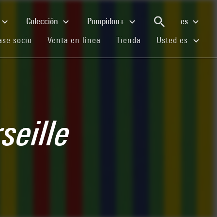
Colección
Pompidou+
es
(current)
(current)
(current)
se socio
Venta en línea
Tienda
Usted es
eille