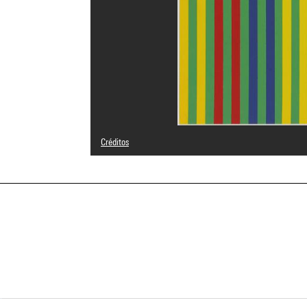
Créditos
© Bernard Lassus
Créditos fotográficos : Centre Pompidou, MNAM-CCI/Geor
Referencia de la imagen : 4N28461
Difusión de la imagen :
GrandPalaisRmnPhoto
a