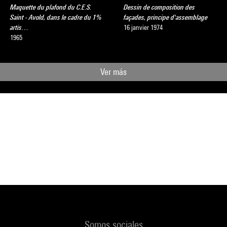
Maquette du plafond du C.E.S.
Dessin de composition des
Saint - Avold, dans le cadre du 1%
façades, principe d'assemblage
artis…
16 janvier 1974
1965
Ver más
Somos sociales