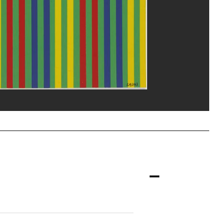
ges Meguerditchian/Dist. GrandPalaisRmn