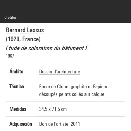
Créditos
© Bernard Lassus
Bernard Lassus
Créditos fotográficos : Centre Pompidou, MNAM-CCI/Georges Meguerditchian/Dist.
GrandPalaisRmn
(1929, France)
Referencia de la imagen : 4N28543
Difusión de la imagen :
Etude de coloration du bâtiment E
GrandPalaisRmnPhoto
1967
Ámbito
Dessin d'architecture
Técnica
Encre de Chine, graphite et Papiers
découpés peints collés sur calque
Medidas
34,5 x 71,5 cm
Adquisición
Don de l'artiste, 2011