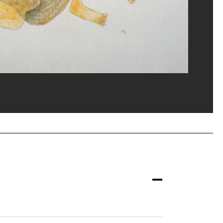
ice de la documentation photographique du MNAM/Dist. GrandPalaisRmn