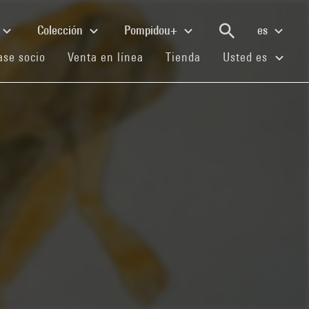
Colección
Pompidou+
es
(current)
(current)
(current)
se socio
Venta en línea
Tienda
Usted es