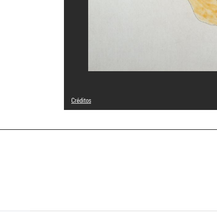
Créditos
Domaine public
Créditos fotográficos : Centre Pompidou, MNAM-CCI/Serv
Referencia de la imagen : 4R10735 [1984 CX 0454]
Difusión de la imagen :
GrandPalaisRmnPhoto
a