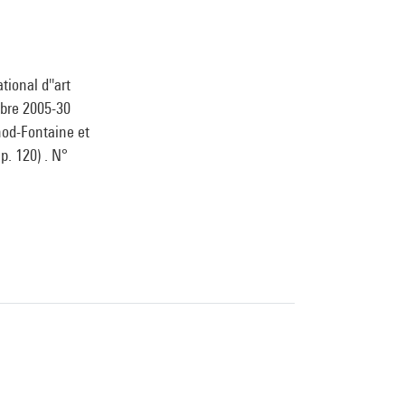
ional d''art
obre 2005-30
onod-Fontaine et
 p. 120) . N°