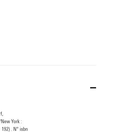
f,
/New York :
. 192) . N° isbn