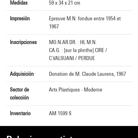
Medidas
59 x 34 x 21 cm
Impresión
Epreuve M.N. fondue entre 1954 et
1967
Inscripciones
MO.N.AR.DR. : HL M.N.
CA.G. : [sur la plinthe] CIRE /
C.VALSUANI / PERDUE
Adquisición
Donation de M. Claude Laurens, 1967
Sector de
Arts Plastiques - Moderne
colección
Inventario
AM 1599 S