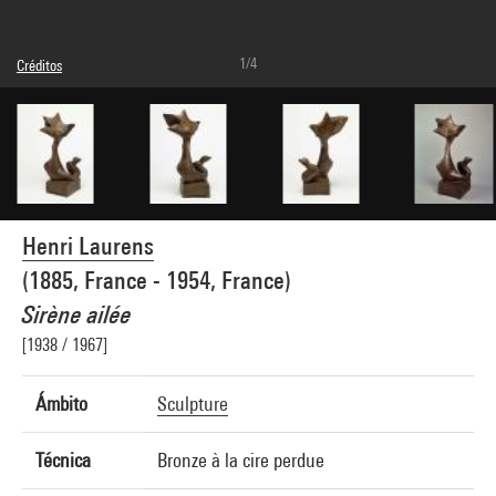
1/4
Créditos
Domaine public
Créditos fotográficos : Centre Pompidou, MNAM-CCI/Bertrand Prévost/Dist.
GrandPalaisRmn
Referencia de la imagen : 4N96397
Difusión de la imagen :
GrandPalaisRmnPhoto
Henri Laurens
(1885, France - 1954, France)
Sirène ailée
[1938 / 1967]
Ámbito
Sculpture
Técnica
Bronze à la cire perdue