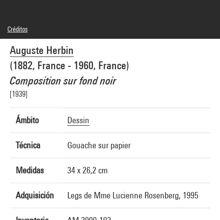
Créditos
© Adagp, Paris
Auguste Herbin
Créditos fotográficos : Centre Pompidou, MNAM-CCI/Philippe Migeat/Dist.
GrandPalaisRmn
(1882, France - 1960, France)
Referencia de la imagen : 4F50031 [2000 CX 0648]
Composition sur fond noir
[1939]
Ámbito
Dessin
Técnica
Gouache sur papier
Medidas
34 x 26,2 cm
Adquisición
Legs de Mme Lucienne Rosenberg, 1995