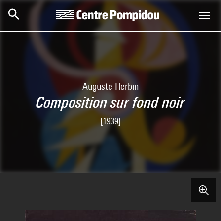
Skip to main content
Centre Pompidou
Auguste Herbin
Composition sur fond noir
[1939]