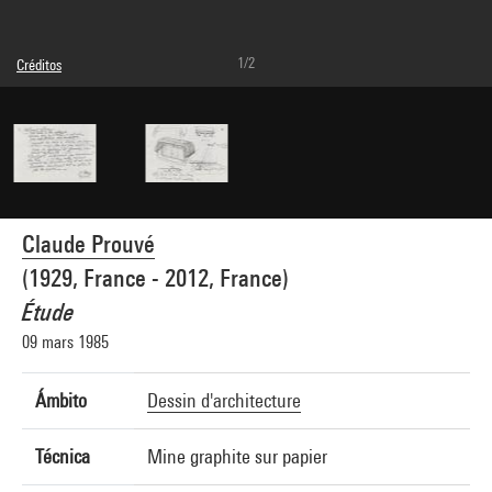
1/2
Créditos
Leyenda : Verso
© Adagp, Paris
Créditos fotográficos : Centre Pompidou, MNAM-CCI/Cecilia Laulanne/Dist.
GrandPalaisRmn
Referencia de la imagen : 4Y20204
Difusión de la imagen :
GrandPalaisRmnPhoto
Claude Prouvé
(1929, France - 2012, France)
Étude
09 mars 1985
Ámbito
Dessin d'architecture
Técnica
Mine graphite sur papier