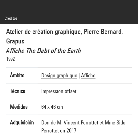
Créditos
© droits réservés, © SAIF
Atelier de création graphique, Pierre Bernard,
Créditos fotográficos : Centre Pompidou, MNAM-CCI/Hélène Mauri/Dist.
GrandPalaisRmn
Grapus
Referencia de la imagen : 4N47945
Difusión de la imagen :
Affiche The Debt of the Earth
GrandPalaisRmnPhoto
1992
Ámbito
Design graphique
|
Affiche
Técnica
Impression offset
Medidas
64 x 46 cm
Adquisición
Don de M. Vincent Perrottet et Mme Sido
Perrottet en 2017