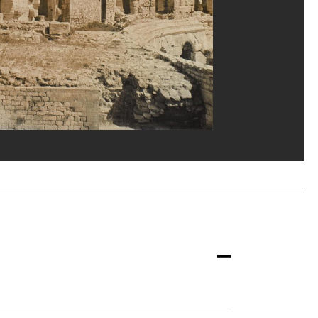
ges Meguerditchian/Dist. GrandPalaisRmn