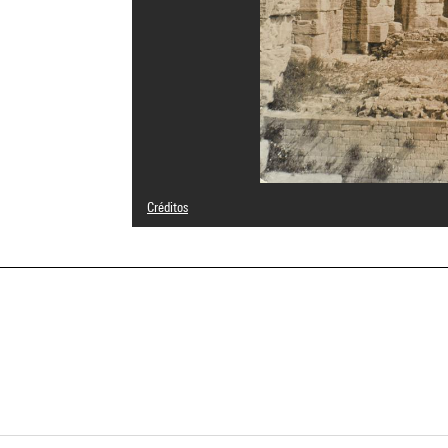
Créditos
© Fonds Pierre Boucher
Créditos fotográficos : Centre Pompidou, MNAM-CCI/Geor
Referencia de la imagen : 4N69038
Difusión de la imagen :
GrandPalaisRmnPhoto
a