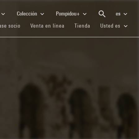
Colección
Pompidou+
es
(current)
(current)
(current)
se socio
Venta en línea
Tienda
Usted es