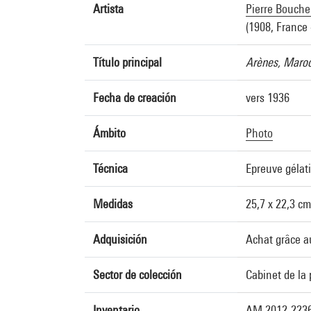
Artista
Pierre Bouche
(1908, France 
Título principal
Arènes, Maro
Fecha de creación
vers 1936
Ámbito
Photo
Técnica
Epreuve gélat
Medidas
25,7 x 22,3 cm
Adquisición
Achat grâce a
Sector de colección
Cabinet de la
Inventario
AM 2012-223