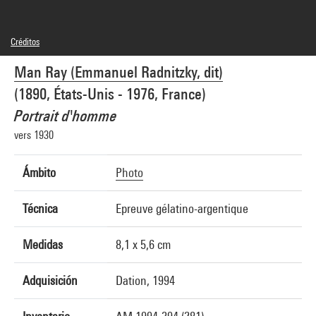
Créditos
© Man Ray Trust / Adagp, Paris
Man Ray (Emmanuel Radnitzky, dit)
Créditos fotográficos : Centre Pompidou, MNAM-CCI/Service de la documentation
photographique du MNAM/Dist. GrandPalaisRmn
(1890, États-Unis - 1976, France)
Referencia de la imagen : 4N12718
Difusión de la imagen :
Portrait d'homme
GrandPalaisRmnPhoto
vers 1930
Ámbito
Photo
Técnica
Epreuve gélatino-argentique
Medidas
8,1 x 5,6 cm
Adquisición
Dation, 1994