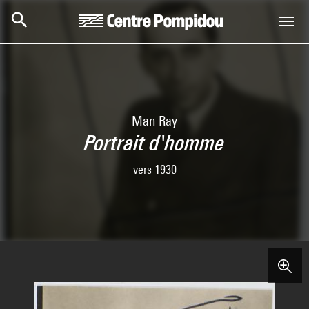
Skip to main content
Centre Pompidou
Man Ray
Portrait d'homme
vers 1930