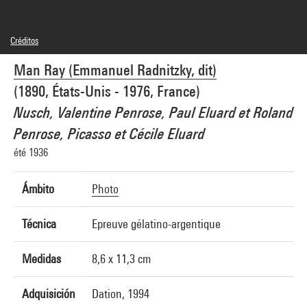
Créditos
© Man Ray Trust / Adagp, Paris
Man Ray (Emmanuel Radnitzky, dit)
Créditos fotográficos : Centre Pompidou, MNAM-CCI/Guy Carrard/Dist.
GrandPalaisRmn
(1890, États-Unis - 1976, France)
Referencia de la imagen : 4N50372
Difusión de la imagen :
Nusch, Valentine Penrose, Paul Eluard et Roland
GrandPalaisRmnPhoto
Penrose, Picasso et Cécile Eluard
été 1936
Ámbito
Photo
Técnica
Epreuve gélatino-argentique
Medidas
8,6 x 11,3 cm
Adquisición
Dation, 1994