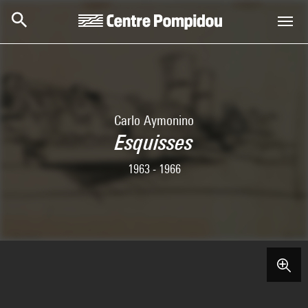
Skip to main content
Centre Pompidou
Carlo Aymonino
Esquisses
1963 - 1966