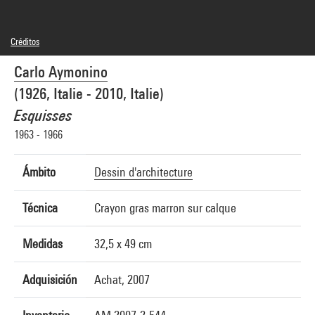
Créditos
© Carlo Aymonino
Carlo Aymonino
Créditos fotográficos : Centre Pompidou, MNAM-CCI/Georges Meguerditchian/Dist.
GrandPalaisRmn
(1926, Italie - 2010, Italie)
Referencia de la imagen : 4N24120
Difusión de la imagen :
Esquisses
GrandPalaisRmnPhoto
1963 - 1966
Ámbito
Dessin d'architecture
Técnica
Crayon gras marron sur calque
Medidas
32,5 x 49 cm
Adquisición
Achat, 2007