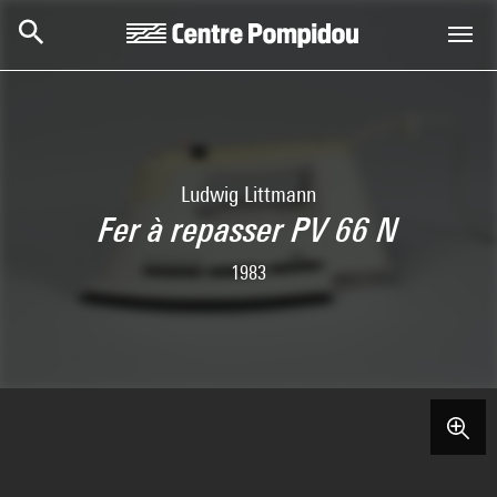
Skip to main content
Centre Pompidou
Ludwig Littmann
Fer à repasser PV 66 N
1983