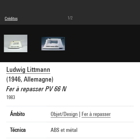
1/2
Créditos
© Braun Gmbh
Créditos fotográficos : Bertrand Prévost - Centre Pompidou, MNAM-CCI
Referencia de la imagen : 4N43946
Difusión de la imagen :
GrandPalaisRmnPhoto
Ludwig Littmann
(1946, Allemagne)
Fer à repasser PV 66 N
1983
Ámbito
Objet/Design
|
Fer à repasser
Técnica
ABS et métal