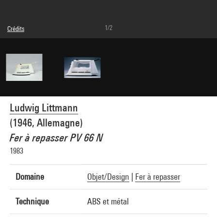
1/2
Crédits
© Braun Gmbh
Crédit photographique : Bertrand Prévost - Centre Pompidou, MNAM-CCI
Réf. image : 4N43946
Diffusion image :
GrandPalaisRmnPhoto
Ludwig Littmann
(1946, Allemagne)
Fer à repasser PV 66 N
1983
Domaine
Objet/Design
|
Fer à repasser
Technique
ABS et métal