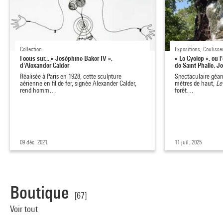
Collection
Expositions, Coulisse
Focus sur... « Joséphine Baker IV »,
« Le Cyclop », ou 
d'Alexander Calder
de Saint Phalle, 
Réalisée à Paris en 1928, cette sculpture
Spectaculaire géan
aérienne en fil de fer, signée Alexander Calder,
mètres de haut,
Le
rend homm…
forêt…
09 déc. 2021
11 juil. 2025
Boutique
[67]
Voir tout