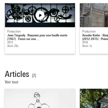
Production
Production
Jean Tinguely : Requiem pour une feuille morte
Anselm Kiefer - Stei
(1967) : Focus sur une ...
(2012-2015) : Présen
2012
2016
4min 25s
4min 1s
Articles
[2]
Voir tout