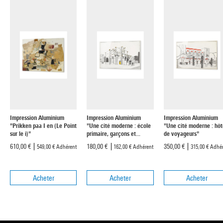
Impression Aluminium
Impression Aluminium
Impression Aluminium
"Prikken paa I en (Le Point
"Une cité moderne : école
"Une cité moderne : hôt
sur le i)"
primaire, garçons et...
de voyageurs"
610,00 €
180,00 €
350,00 €
549,00 €
Adhérent
162,00 €
Adhérent
315,00 €
Adhér
Acheter
Acheter
Acheter