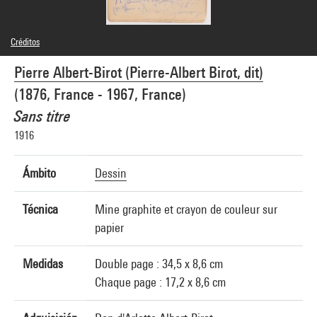
Créditos
© Mme Joëlle Jean
Pierre Albert-Birot (Pierre-Albert Birot, dit)
Créditos fotográficos : Philippe Migeat - Centre Pompidou, MNAM-CCI
Referencia de la imagen : 4N73979
(1876, France - 1967, France)
Difusión de la imagen :
GrandPalaisRmnPhoto
Sans titre
1916
Ámbito
Dessin
Técnica
Mine graphite et crayon de couleur sur
papier
Medidas
Double page : 34,5 x 8,6 cm
Chaque page : 17,2 x 8,6 cm