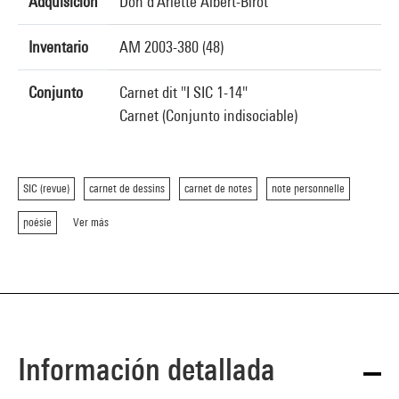
Adquisición
Don d'Arlette Albert-Birot
Inventario
AM 2003-380 (48)
Conjunto
Carnet dit "I SIC 1-14"
Carnet (Conjunto indisociable)
SIC (revue)
carnet de dessins
carnet de notes
note personnelle
poésie
Ver más
Información detallada