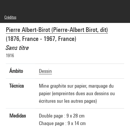
Créditos
© Mme Joëlle Jean
Pierre Albert-Birot (Pierre-Albert Birot, dit)
Créditos fotográficos : Centre Pompidou, MNAM-CCI/Bertrand Prévost/Dist.
GrandPalaisRmn
(1876, France - 1967, France)
Referencia de la imagen : 4N77741
Difusión de la imagen :
Sans titre
GrandPalaisRmnPhoto
1916
Ámbito
Dessin
Técnica
Mine graphite sur papier, marquage du
papier (empreintes dues aux dessins ou
écritures sur les autres pages)
Medidas
Double page : 9 x 28 cm
Chaque page : 9 x 14 cm