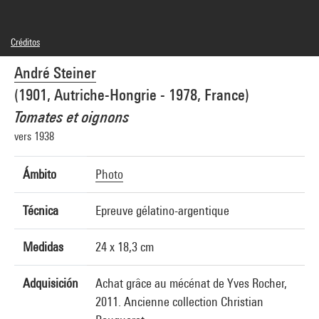
Créditos
© André Steiner
André Steiner
Créditos fotográficos : Centre Pompidou, MNAM-CCI/Samuel Kalika/Dist.
GrandPalaisRmn
(1901, Autriche-Hongrie - 1978, France)
Referencia de la imagen : 4N80536
Difusión de la imagen :
Tomates et oignons
GrandPalaisRmnPhoto
vers 1938
Ámbito
Photo
Técnica
Epreuve gélatino-argentique
Medidas
24 x 18,3 cm
Adquisición
Achat grâce au mécénat de Yves Rocher,
2011. Ancienne collection Christian