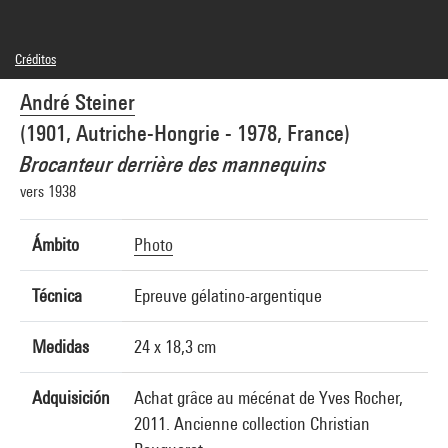
Créditos
© André Steiner
André Steiner
Créditos fotográficos : Centre Pompidou, MNAM-CCI/Samuel Kalika/Dist.
GrandPalaisRmn
(1901, Autriche-Hongrie - 1978, France)
Referencia de la imagen : 4N80390
Difusión de la imagen :
Brocanteur derrière des mannequins
GrandPalaisRmnPhoto
vers 1938
Ámbito
Photo
Técnica
Epreuve gélatino-argentique
Medidas
24 x 18,3 cm
Adquisición
Achat grâce au mécénat de Yves Rocher,
2011. Ancienne collection Christian