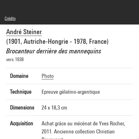
Crédits
© André Steiner
André Steiner
Crédit photographique : Centre Pompidou, MNAM-CCI/Samuel Kalika/Dist.
GrandPalaisRmn
(1901, Autriche-Hongrie - 1978, France)
Réf. image : 4N80390
Diffusion image :
Brocanteur derrière des mannequins
GrandPalaisRmnPhoto
vers 1938
Domaine
Photo
Technique
Epreuve gélatino-argentique
Dimensions
24 x 18,3 cm
Acquisition
Achat grâce au mécénat de Yves Rocher,
2011. Ancienne collection Christian