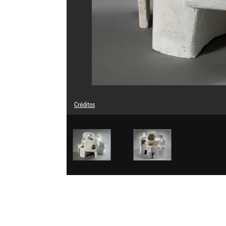
Créditos
Leyenda : Vue n°2
© droits réservés
Créditos fotográficos : Centre Pompidou, MNAM-CCI/Phili
Referencia de la imagen : 4N04765
Difusión de la imagen :
GrandPalaisRmnPhoto