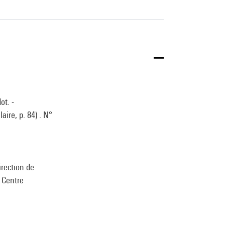
ot. -
aire, p. 84) . N°
irection de
u Centre