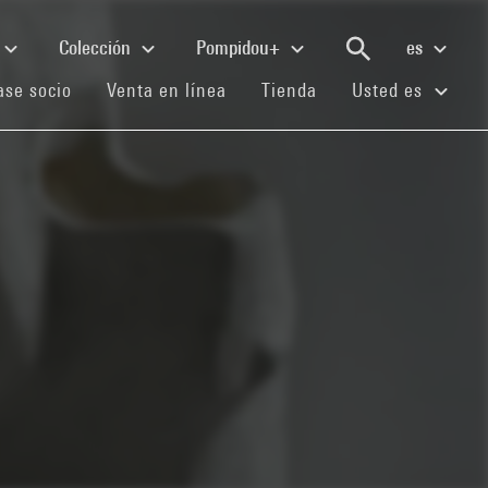
Colección
Pompidou+
es
(current)
(current)
(current)
se socio
Venta en línea
Tienda
Usted es