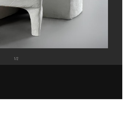
1/2
ppe Migeat/Dist. GrandPalaisRmn