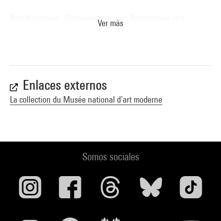
ArchiSculpture : Dialogues between Architecture and
Ver más
Sculpture from the Eighteenth Century to the Present Day :
Riehen/Basel, Fondation Beyeler, 2004-2005 (repr. p. 146, cité
p. 138, 212) . N° isbn 3-905632-35-7
Voir la notice sur le portail de la Bibliothèque Kandinsky
Enlaces externos
Architecture sculpture : collections Frac Centre et Centre
La collection du Musée national d’art moderne
Pompidou : exposition présentée au musée de l''Hospice
Saint-Roch d''Issoudun du 10 octobre au 29 décembre 2008. -
Orléans : Hyx, 2008.- 11 p. (Cit. p. 34, reprod. p. 41) . N° isbn
978-2-910385-55-2
Somos sociales
Voir la notice sur le portail de la Bibliothèque Kandinsky