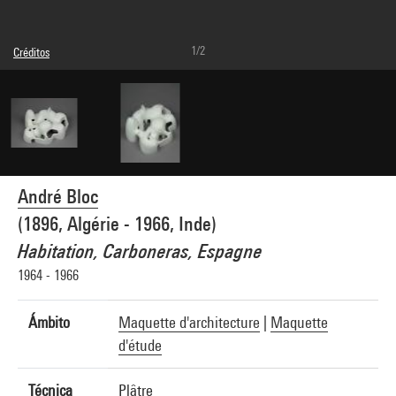
1/2
Créditos
© droits réservés
Créditos fotográficos : Centre Pompidou, MNAM-CCI/Bertrand Prévost/Dist.
GrandPalaisRmn
Referencia de la imagen : 4N25589
Difusión de la imagen :
GrandPalaisRmnPhoto
André Bloc
(1896, Algérie - 1966, Inde)
Habitation, Carboneras, Espagne
1964 - 1966
Ámbito
Maquette d'architecture
|
Maquette
d'étude
Técnica
Plâtre