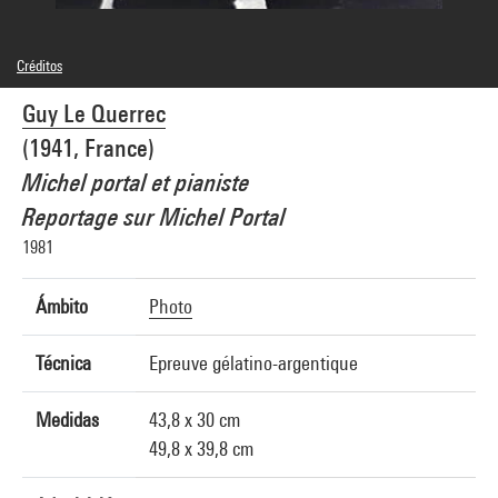
Créditos
© Guy Le Querrec / Magnum Photos
Guy Le Querrec
Créditos fotográficos : Centre Pompidou, MNAM-CCI/Philippe Migeat/Dist.
GrandPalaisRmn
(1941, France)
Referencia de la imagen : 1A18324 [1989 X 0505]
Michel portal et pianiste
Reportage sur Michel Portal
1981
Ámbito
Photo
Técnica
Epreuve gélatino-argentique
Medidas
43,8 x 30 cm
49,8 x 39,8 cm