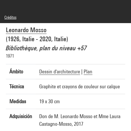
Créditos
© droits réservés
Leonardo Mosso
Créditos fotográficos : Centre Pompidou, MNAM-CCI/Philippe Migeat/Dist.
GrandPalaisRmn
(1926, Italie - 2020, Italie)
Referencia de la imagen : 4N29138
Bibliothèque, plan du niveau +57
1971
Ámbito
Dessin d'architecture
|
Plan
Técnica
Graphite et crayons de couleur sur calque
Medidas
19 x 30 cm
Adquisición
Don de M. Leonardo Mosso et Mme Laura
Castagno-Mosso, 2017