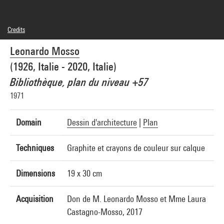
Credits
© droits réservés
Leonardo Mosso
Photo credits : Centre Pompidou, MNAM-CCI/Philippe Migeat/Dist. GrandPalaisRmn
Image reference : 4N29138
(1926, Italie - 2020, Italie)
Bibliothèque, plan du niveau +57
1971
Domain
Dessin d'architecture
|
Plan
Techniques
Graphite et crayons de couleur sur calque
Dimensions
19 x 30 cm
Acquisition
Don de M. Leonardo Mosso et Mme Laura
Castagno-Mosso, 2017