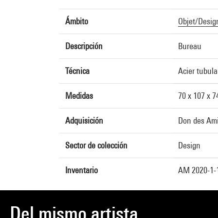
Ámbito
Objet/Desig
Descripción
Bureau
Técnica
Acier tubula
Medidas
70 x 107 x 7
Adquisición
Don des Ami
Sector de colección
Design
Inventario
AM 2020-1-
Del mismo artista