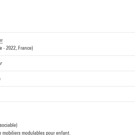
a
er
e - 2022, France)
r
e
sociable)
e mobiliers modulables pour enfant.