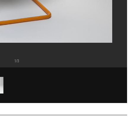
1/3
y Laurans/Dist. GrandPalaisRmn