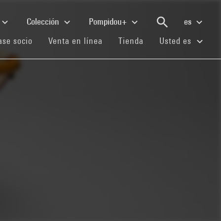
Colección
Pompidou+
es
(current)
(current)
(current)
se socio
Venta en línea
Tienda
Usted es