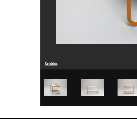
Créditos
© Marc Berthier
Créditos fotográficos : Centre Pompidou, MNAM-CCI/Audre
Referencia de la imagen : 4N46593
Difusión de la imagen :
GrandPalaisRmnPhoto