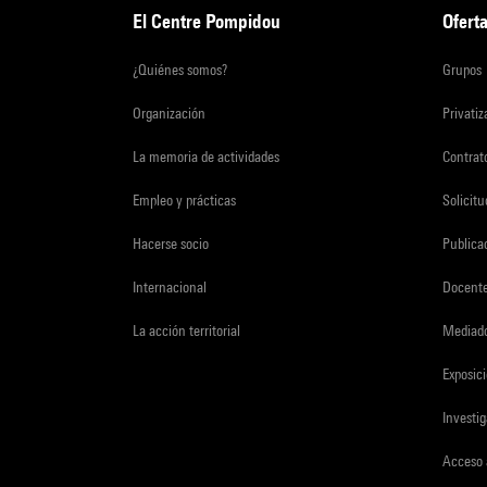
El Centre Pompidou
Oferta
¿Quiénes somos?
Grupos
Organización
Privati
La memoria de actividades
Contrato
Empleo y prácticas
Solicit
Hacerse socio
Publica
Internacional
Docent
La acción territorial
Mediado
Exposici
Investi
Acceso 