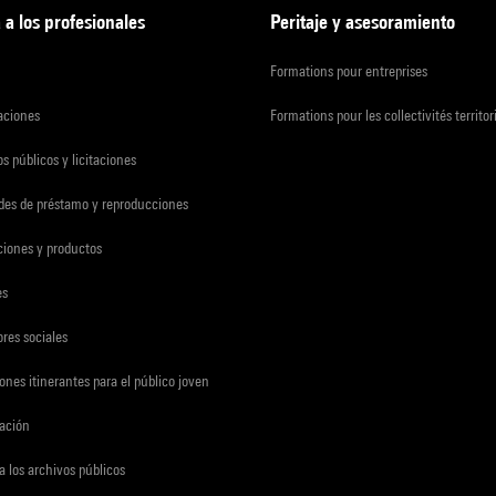
 a los profesionales
Peritaje y asesoramiento
Formations pour entreprises
zaciones
Formations pour les collectivités territor
s públicos y licitaciones
udes de préstamo y reproducciones
ciones y productos
es
res sociales
ones itinerantes para el público joven
gación
a los archivos públicos