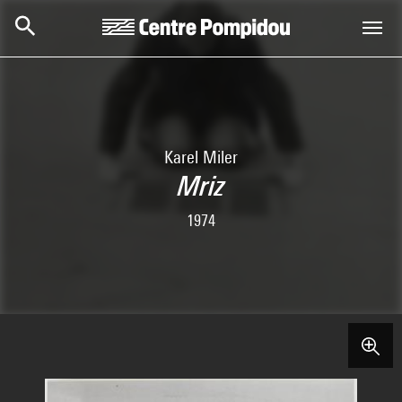
Skip to main content
Centre Pompidou
Karel Miler
Mriz
1974