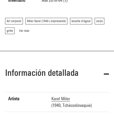
Inventario
AM 2016-64 (1)
Art corporel
Miler Karel (1940-) (représenté)
bouche d'égout
corps
grille
Ver más
Información detallada
Artista
Karel Miler
(1940, Tchécoslovaquie)