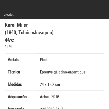
Créditos
© droits réservés
Karel Miler
Créditos fotográficos : Centre Pompidou, MNAM-CCI/Philippe Migeat/Dist.
GrandPalaisRmn
(1940, Tchécoslovaquie)
Referencia de la imagen : 4N76671
Difusión de la imagen :
Mriz
GrandPalaisRmnPhoto
1974
Ámbito
Photo
Técnica
Epreuve gélatino-argentique
Medidas
24 x 18,2 cm
Adquisición
Achat, 2016