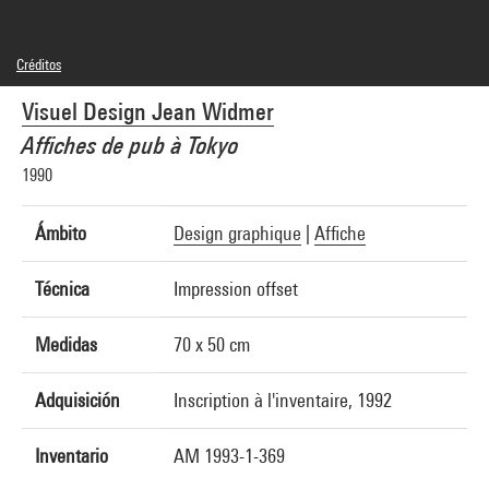
Créditos
© Adagp, Paris
Visuel Design Jean Widmer
Créditos fotográficos : Georges Meguerditchian - Centre Pompidou, MNAM-CCI
Referencia de la imagen : 4R02202 [1992 CX 6217]
Affiches de pub à Tokyo
1990
Ámbito
Design graphique
|
Affiche
Técnica
Impression offset
Medidas
70 x 50 cm
Adquisición
Inscription à l'inventaire, 1992
Inventario
AM 1993-1-369