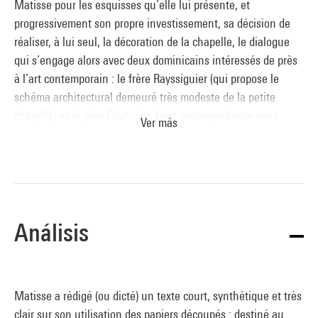
Matisse pour les esquisses qu’elle lui présente, et
progressivement son propre investissement, sa décision de
réaliser, à lui seul, la décoration de la chapelle, le dialogue
qui s’engage alors avec deux dominicains intéressés de près
à l’art contemporain : le frère Rayssiguier (qui propose le
schéma architectural demeuré très modeste de la petite
chapelle) et le père Couturier. Leur correspondance avec
Ver más
Matisse et les notes prises après leurs nombreuses visites à
Vence forment le témoignage le plus précis et le plus
passionnant sur la longue gestation (1948-1950) du chef-
d’œuvre de la vieillesse.
Les maquettes pour les vitraux – il y en eut trois : une
Análisis
première conception à demi-grandeur réalisée pendant l’été
1948, de juillet à octobre, puis une deuxième (celle du
Musée) complète et à l’échelle, exécutée de novembre 1948 à
janvier 1949, enfin une troisième et définitive, datée de fin
Matisse a rédigé (ou dicté) un texte court, synthétique et très
mars 1949 – se situent juste après
Jazz
et représentent
clair sur son utilisation des papiers découpés : destiné au