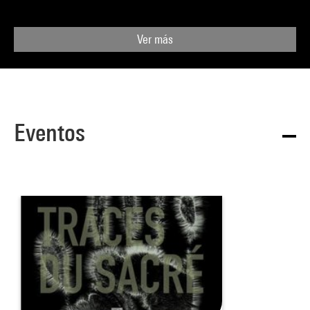
progressivement son propre investissement, sa décision de
réaliser, à lui seul, la décoration de la chapelle, le dialogue
qui s'engage alors avec deux dominicains intéressés de près
Ver más
à l'art contemporain : le frère Rayssiguier (qui proposera le
schéma architectural, demeuré très modeste3, de la petite
chapelle) et le Père Couturier. Leur correspondance avec
Matisse4 et les notes prises après leurs nombreuses visites à
Eventos
Vence forment le témoignage le plus précis et le plus
passionnant sur la longue gestation (1948-1950) du chef-
d'œuvre de la vieillesse.
Matisse dut en effet s'y reprendre à trois fois : il existe trois
maquettes, trois mises au point (dont deux à l'échelle réelle)
pour les vitraux de la chapelle. Un premier projet, à demi-
grandeur, était prêt dès juillet 1948, huit mois après la
première et décisive visite du frère Rayssiguier à Vence le 4
décembre 1947. Sur sa suggestion, Matisse avait retenu un
thème tiré de
Y Apocalypse
, une vision de la
Jérusalem
céleste
, espace abstrait pareil à un grand cristal.