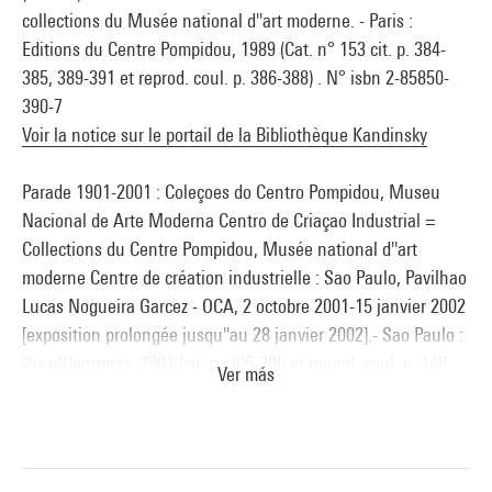
rendre exécutable par les lumières d'Auguste Perret m'a
collections du Musée national d''art moderne. - Paris :
empêché de voirmon ensemble et je me suis égaré.
Editions du Centre Pompidou, 1989 (Cat. n° 153 cit. p. 384-
Vous savez que j'ai ici une maquette de grandeur double de
385, 389-391 et reprod. coul. p. 386-388) . N° isbn 2-85850-
celle de Paris.Lorsque je suis entré dans ma maison de Vence
390-7
de retour de Paris, j'ai courupour la voir — et j'ai trouvé que
Voir la notice sur le portail de la Bibliothèque Kandinsky
l'indication des vitraux, leurs proportions et lesquelques
couleurs que j'y avais portées faisaient un ensemble
Parade 1901-2001 : Coleçoes do Centro Pompidou, Museu
beaucoup plussatisfaisant que celui de Paris. Je savais à ce
Nacional de Arte Moderna Centro de Criaçao Industrial =
moment même que jerecommencerais... Il vous intéressera de
Collections du Centre Pompidou, Musée national d''art
savoir que le vitrail de Paris commeil est composé donne trop
moderne Centre de création industrielle : Sao Paulo, Pavilhao
d'importance à la partie de la chapelle réservée auxfidèles.
Lucas Nogueira Garcez - OCA, 2 octobre 2001-15 janvier 2002
Dans le projet actuel la partie derrière les sœurs est divisée
[exposition prolongée jusqu''au 28 janvier 2002].- Sao Paulo :
en 9 vitraux.Ces bandes vitrées ont 27 cm de large, la partie
BrasilConnects, 2001 (cit. p. 305-306 et reprod. coul. p. 148,
Ver más
pleine (mur) 33 cm.
350) . N° isbn 85-87742-22-1
La partie réservée aux fidèles 31 et 41 cm.
Voir la notice sur le portail de la Bibliothèque Kandinsky
Le vitrail des fidèles n'a que six espaces vitrés.
C'était ainsi quand j'ai quitté Vence il y a 4 mois et aussi tel
Le mouvement des images : Collections du Centre Pompidou,