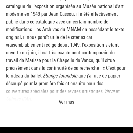
l’aboutissement d’une période d’expérimentation, à plus
catalogue de l'exposition organisée au Musée national d'art
large échelle que les petites planches du livre ;
moderne en 1949 par Jean Cassou, il a été effectivement
expérimentation des rapports quantitatifs de couleur, par le
publié dans ce catalogue avec un certain nombre de
biais des morceaux de papier découpé permettant de la doser
modifications. Les Archives du MNAM en possédant le texte
de la façon la plus rigoureuse et la plus sensible en même
original, il nous paraît utile de le citer ici car
temps, en vue de transformer ces rapports de couleurs en
vraisemblablement rédigé début 1949, l'exposition s'étant
rapports de lumière.
ouverte en juin, il est très exactement contemporain du
La conception de la deuxième maquette est d’ailleurs reliée
travail de Matisse pour la Chapelle de Vence, qu'il situe
très directement à
Jazz
et aux souvenirs de Tahiti. Les formes
précisément dans la continuité de sa recherche : « C'est pour
et les couleurs des découpages évoquent les planches de
le rideau du ballet
Etrange farandole
que j'ai usé de papier
Lagons
et leur floraison féerique. Un bleu céleste associé à
découpé pour la première fois et ensuite pour des
des orangés, des roses vifs donne son titre au
Vitrail bleu
couvertures spéciales pour des revues artistiques
Verve
et
pâle
. Le grand vitrail double et la série des minces colonnes
Cahiers d'Art
.
sont davantage reliés par l’échelle des motifs et par la
Ver más
Ensuite j'ai fait
Jazz
, trouvant intéressant de faire naître en
disposition des couleurs que dans le premier projet.
même temps la couleur limitée par le contour, qui est son
Réinstallé dans les premiers jours de 1949 dans le grand
dessin spécial
.
appartement du Regina à Nice (où il dispose de deux ateliers,
À la suite de
Jazz
j'ai couvert de "papiers découpés" mes
l’un de 6 x 10 m, l’autre de 6 x 6 m, qui rappellent les