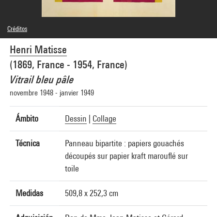
Créditos
Leyenda : Montage des éléments 1a et 1b du panneau (haut et bas)
Henri Matisse
Domaine public
Créditos fotográficos : Centre Pompidou, MNAM-CCI/G. Meguerditchian et Ph.
(1869, France - 1954, France)
Migeat/Dist. GrandPalaisRmn
Referencia de la imagen : 4N07647
Vitrail bleu pâle
Difusión de la imagen :
GrandPalaisRmnPhoto
novembre 1948 - janvier 1949
Ámbito
Dessin
|
Collage
Técnica
Panneau bipartite : papiers gouachés
découpés sur papier kraft marouflé sur
toile
Medidas
509,8 x 252,3 cm