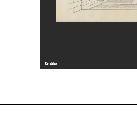
Créditos
© Salvatore Bisogni
Créditos fotográficos : Centre Pompidou, MNAM-CCI/Phili
Referencia de la imagen : 4N25412
Difusión de la imagen :
GrandPalaisRmnPhoto
a