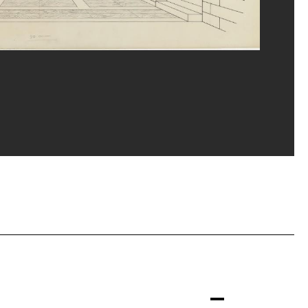
ppe Migeat/Dist. GrandPalaisRmn