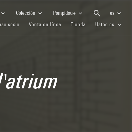
Colección
Pompidou+
es
(current)
(current)
(current)
se socio
Venta en línea
Tienda
Usted es
l'atrium