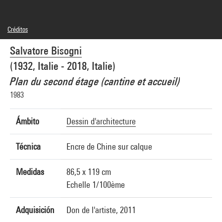
Créditos
© Salvatore Bisogni
Salvatore Bisogni
Créditos fotográficos : Centre Pompidou, MNAM-CCI/Philippe Migeat/Dist.
GrandPalaisRmn
(1932, Italie - 2018, Italie)
Referencia de la imagen : 4N25269
Difusión de la imagen :
Plan du second étage (cantine et accueil)
GrandPalaisRmnPhoto
1983
Ámbito
Dessin d'architecture
Técnica
Encre de Chine sur calque
Medidas
86,5 x 119 cm
Echelle 1/100ème
Adquisición
Don de l'artiste, 2011