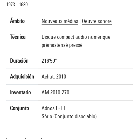
1973 - 1980
Ámbito
Nouveaux médias
|
Oeuvre sonore
Técnica
Disque compact audio numérique
prémasterisé pressé
Duración
216'50"
Adquisición
Achat, 2010
Inventario
AM 2010-270
Conjunto
Adnos I - III
Série (Conjunto disociable)