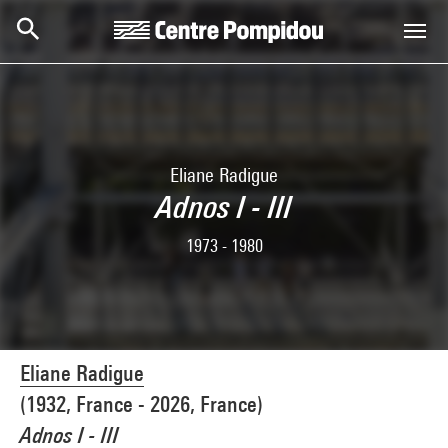
Skip to main content
Centre Pompidou
Eliane Radigue
Adnos I - III
1973 - 1980
Eliane Radigue
(1932, France - 2026, France)
Adnos I - III