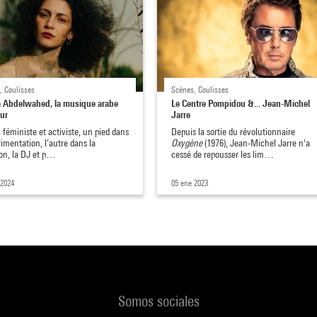
, Coulisses
Scènes, Coulisses
 Abdelwahed, la musique arabe
Le Centre Pompidou &... Jean-Michel
tur
Jarre
 féministe et activiste, un pied dans
Depuis la sortie du révolutionnaire
rimentation, l’autre dans la
Oxygène
(1976),
Jean-Michel Jarre n'a
ion, la DJ et p…
cessé de repousser les lim…
 2024
05 ene 2023
Somos sociales