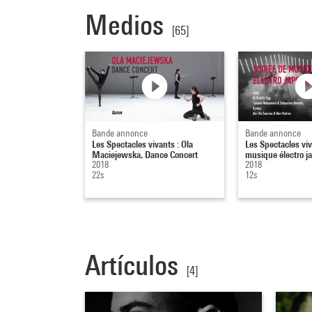
Medios
[65]
Bande annonce
Bande annonce
Les Spectacles vivants : Ola
Les Spectacles viv
Maciejewska, Dance Concert
musique électro j
2018
2018
22s
12s
Artículos
[4]