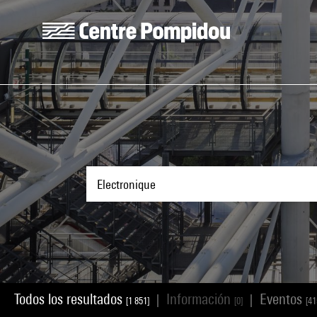
Skip to main content
Centre Pompidou
Todos los resultados
Información
Eventos
|
|
[1 851]
[0]
[41