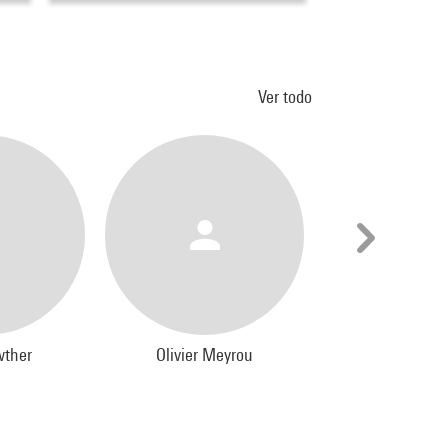
Ver todo
wther
Olivier Meyrou
Charles Car