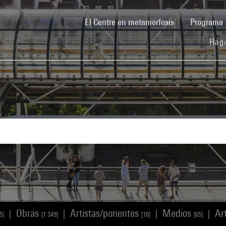
(current)
El Centre en metamorfosis
Programa
Hága
Obras
Artistas/ponentes
Medios
Ar
|
|
|
|
5]
[1 349]
[18]
[65]