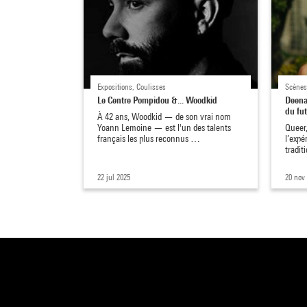
Expositions, Coulisses
Scènes
Le Centre Pompidou &... Woodkid
Deena
du fu
À 42 ans, Woodkid — de son vrai nom
Yoann Lemoine — est l'un des talents
Queer,
français les plus reconnus …
l’expé
tradit
22 jul 2025
20 nov