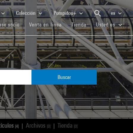
Colección
Pompidou+
es
(current)
(current)
(current)
se socio
Venta en línea
Tienda
Usted es
Buscar
tículos
Archivos
Tienda
|
|
[4]
[0]
[0]