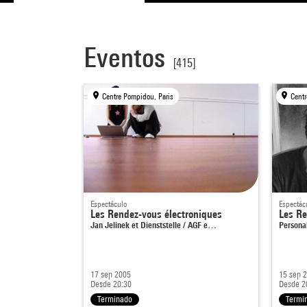
Eventos
[415]
Centre Pompidou, Paris
Centr
Espectáculo
Espectác
Les Rendez-vous électroniques
Les Re
Jan Jelinek et Dienststelle / AGF e…
Persona
17 sep 2005
15 sep 
Desde 20:30
Desde 2
Terminado
Termi