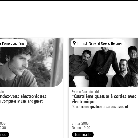
e Pompidou, Paris
Finnish National Opera, Helsinki
ulo
Evento fuera del sitio
ndez-vous électroniques
"Quatrième quatuor à cordes avec
l Computer Music and guest
électronique"
"Quatrième quatuor à cordes avec él…
2005
7 mar 2005
0:30
Desde 19:00
nado
Terminado