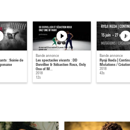
Bande annonce
Bande annonce
ants : Soirée de
Les spectacles vivants : DD
Ryoji Ikeda | Contin
aponaise
Dorvillier & Sébastien Roux, Only
Mutations / Créatio
One of M...
2018
2018
43s
12s