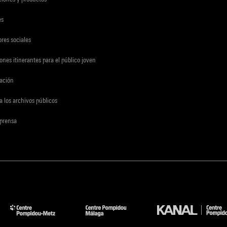
es
res sociales
ones itinerantes para el público joven
gación
a los archivos públicos
 prensa