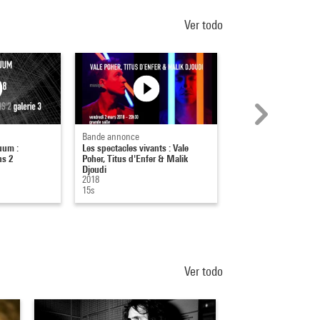
Ver todo
Bande annonce
Bande annonce
uum :
Les spectacles vivants : Vale
Les spectacles vivant
ns 2
Poher, Titus d'Enfer & Malik
noire
Djoudi
2018
2018
16s
15s
Ver todo