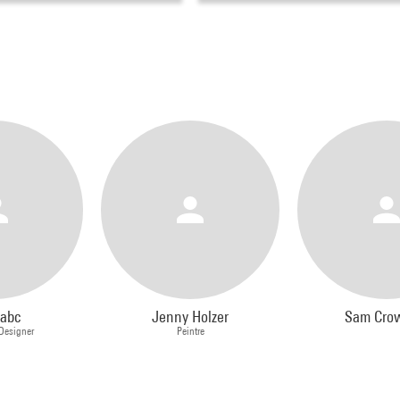
eabc
Jenny Holzer
Sam Cro
 Designer
Peintre