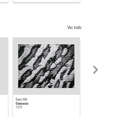
Ver todo
Gary Hill
Ryoji Ikeda
Elements
data.tron
1978
2007