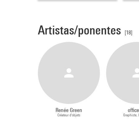
Artistas/ponentes
[18]
Renée Green
offic
Créateur d'objets
Graphiste,