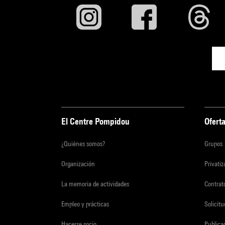
El Centre Pompidou
Oferta
¿Quiénes somos?
Grupos
Organización
Privati
La memoria de actividades
Contrato
Empleo y prácticas
Solicit
Hacerse socio
Publica