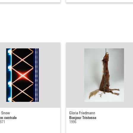
l Snow
Gloria Friedmann
on centrale
Bonjour Tristesse
1971
1996