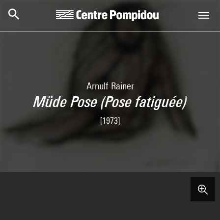
Skip to main content
Centre Pompidou
Arnulf Rainer
Müde Pose (Pose fatiguée)
[1973]