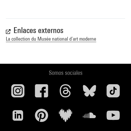
(sous la dir. d''Agnès de la Beaumelle) (cit. et reprod. coul. p.
418-419) . N° isbn 978-2-84426-371-1
Voir la notice sur le portail de la Bibliothèque Kandinsky
Enlaces externos
La collection du Musée national d’art moderne
Somos sociales