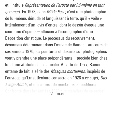
et l’intitule
Représentation de l’artiste par lui-même en tant
que mort
. En 1973, dans
Müde Pose
, c’est une photographie
de lui-même, dénudé et languissant à terre, qu’il « voile »
littéralement d’un lavis d’encre, dont le dessin évoque une
couronne d’épines – allusion à l’iconographie d’une
Déposition christique. Le processus du recouvrement,
désormais déterminant dans l’œuvre de Rainer – au cours de
ces années 1970, les peintures et dessins sur photographies
vont y prendre une place prépondérante – procède bien chez
lui d’une attitude de mélancolie. À partir de 1977, Rainer
entame de fait la série des
Masques mortuaires
, inspirés de
l’ouvrage qu’Ernst Benkard consacra en 1926 à ce sujet,
Das
Ewige Antlitz
, et qui connut de nombreuses rééditions.
Confronté dans les années 1920 aux planches de ce recueil,
Ver más
l’écrivain Elias Canetti y relevait une incroyable diversité des
êtres – rendue plus grande encore au moment de leur mort.
Cinquante ans après, face aux mêmes clichés, c’est bien