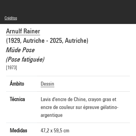
Créditos
© Arnulf Rainer
Arnulf Rainer
Créditos fotográficos : Centre Pompidou, MNAM-CCI/Georges Meguerditchian/Dist.
GrandPalaisRmn
(1929, Autriche - 2025, Autriche)
Referencia de la imagen : 4F50795 [2003 CX 0134]
Difusión de la imagen :
Müde Pose
GrandPalaisRmnPhoto
(Pose fatiguée)
[1973]
Ámbito
Dessin
Técnica
Lavis d'encre de Chine, crayon gras et
encre de couleur sur épreuve gélatino-
argentique
Medidas
47,2 x 59,5 cm