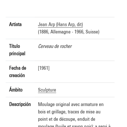
Artista
Jean Arp (Hans Arp, dit)
(1886, Allemagne - 1966, Suisse)
Título
Cerveau de rocher
principal
Fecha de
[1961]
creación
Ámbito
Sculpture
Descripción
Moulage original avec armature en
bois et grillage, traces de mise au
point et de découpe, enduit de
moulage (huile et savon noir); a servi à