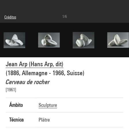
1/6
Créditos
© Adagp, Paris
Créditos fotográficos : Centre Pompidou, MNAM-CCI/Adam Rzepka/Dist.
GrandPalaisRmn
Referencia de la imagen : 4N02248
Jean Arp (Hans Arp, dit)
(1886, Allemagne - 1966, Suisse)
Cerveau de rocher
[1961]
Ámbito
Sculpture
Técnica
Plâtre