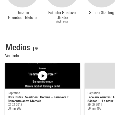
Théâtre
Estúdio Gustavo
Simon Starling
Grandeur Nature
Utrabo
Architecte
Medios
[76]
Ver todo
Captation
Captation
Hors Pistes, 7e édition : Homme = carnivore ?
Face aux oeuvres : L
Rencontre entre Marcela ...
Séance 1 : La natur..
02-02-2012
29-09-2011
58min 26s
56min 49s