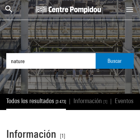
Skip to main content
Centre Pompidou
Buscar
Todos los resultados
Información
Eventos
|
|
[3 473]
[1]
[11
Información
[1]