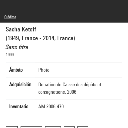
Créditos
© droits réservés
Sacha Ketoff
Créditos fotográficos : Georges Meguerditchian - Centre Pompidou, MNAM-CCI
Referencia de la imagen : 4N02797
(1949, France - 2014, France)
Sans titre
1999
Ámbito
Photo
Adquisición
Donation de Caisse des dépôts et
consignations, 2006
Inventario
AM 2006-470