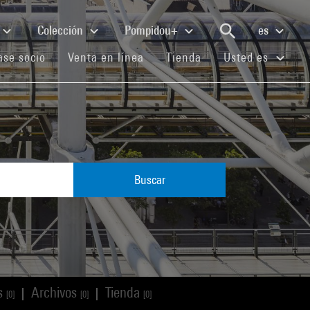
Colección
Pompidou+
es
(current)
(current)
(current)
se socio
Venta en línea
Tienda
Usted es
Buscar
os
Archivos
Tienda
|
|
[0]
[0]
[0]