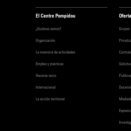
El Centre Pompidou
Oferta
¿Quiénes somos?
Grupos
Organización
Privati
La memoria de actividades
Contrato
Empleo y prácticas
Solicit
Hacerse socio
Publica
Internacional
Docent
La acción territorial
Mediado
Exposici
Investi