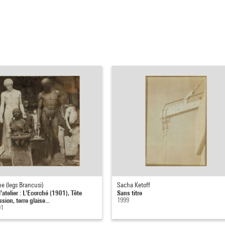
 (legs Brancusi)
Sacha Ketoff
'atelier : L'Ecorché (1901), Tête
Sans titre
sion, terre glaise...
1999
01