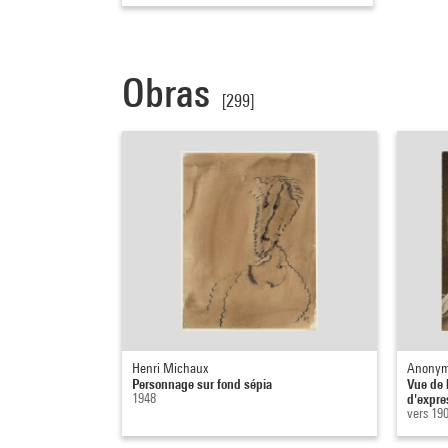
Obras
[299]
Henri Michaux
Anonyme
Personnage sur fond sépia
Vue de l
1948
d'expres
vers 19