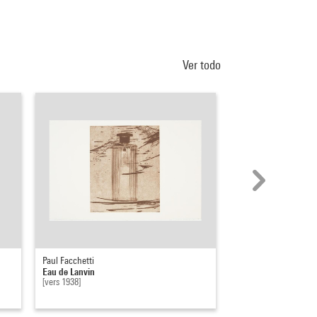
Ver todo
Paul Facchetti
Ghérasim Luca
Eau de Lanvin
Jardin botanique, al
[vers 1938]
1960 - 1970