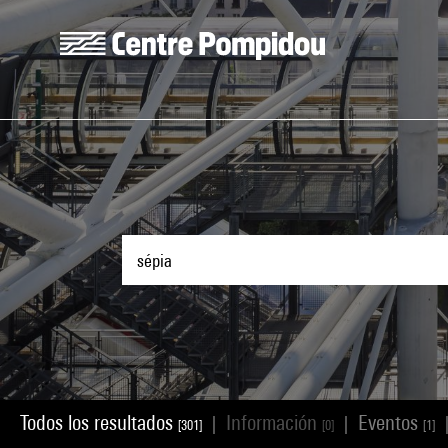
Skip to main content
Centre Pompidou
Todos los resultados
Información
Eventos
|
|
[301]
[0]
[1]