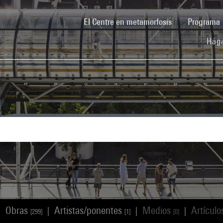
(current)
El Centre en metamorfosis
Programa
Hága
Obras
Artistas/ponentes
Medios
Artícul
|
|
|
|
[299]
[1]
[0]