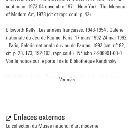
septembre 1973-04 novembre 197. - New York : The Museum
of Modern Art, 1973 (cit et repr. coul. p. 42)
Ellsworth Kelly : Les années françaises, 1948-1954 : Galerie
nationale du Jeu de Paume, Paris, 17 mars 1992-24 mai 1992.
- Paris, Galerie nationale du Jeu de Paume, 1992 (cat. n° 82,
cit. p. 28, 173, 192-193, repr. coul.) . N° isbn 2-908901-08-0
Voir la notice sur le portail de la Bibliothèque Kandinsky
DAMISH (Hubert). - "La ruse du tableau", in Les Cahiers du
Ver más
Musée national d''art moderne [revue], n° 40, Paris, éd. du
Centre Pompidou, été 1992 (reprod. p.7) . N° issn 0181-1525-
18
Voir la notice sur le portail de la Bibliothèque Kandinsky
Enlaces externos
La Collection du Musée national d''art moderne : acquisitions
La collection du Musée national d’art moderne
1986-1996. - Paris : éd. du Centre Pompidou, 1996 (sous la dir.