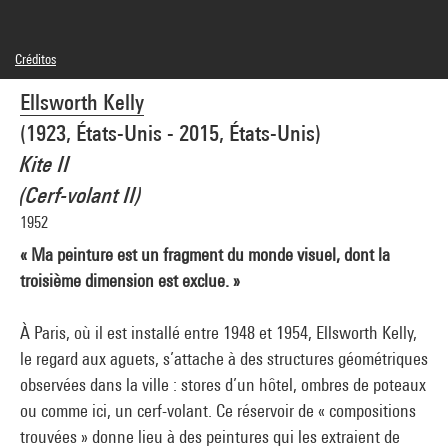
Créditos
© Ellsworth Kelly Foundation
Ellsworth Kelly
Créditos fotográficos : Centre Pompidou, MNAM-CCI/Philippe Migeat/Dist.
GrandPalaisRmn
(1923, États-Unis - 2015, États-Unis)
Referencia de la imagen : 4N71563
Difusión de la imagen :
Kite II
GrandPalaisRmnPhoto
(Cerf-volant II)
1952
« Ma peinture est un fragment du monde visuel, dont la
troisième dimension est exclue. »
À Paris, où il est installé entre 1948 et 1954, Ellsworth Kelly,
le regard aux aguets, s’attache à des structures géométriques
observées dans la ville : stores d’un hôtel, ombres de poteaux
ou comme ici, un cerf-volant. Ce réservoir de « compositions
trouvées » donne lieu à des peintures qui les extraient de