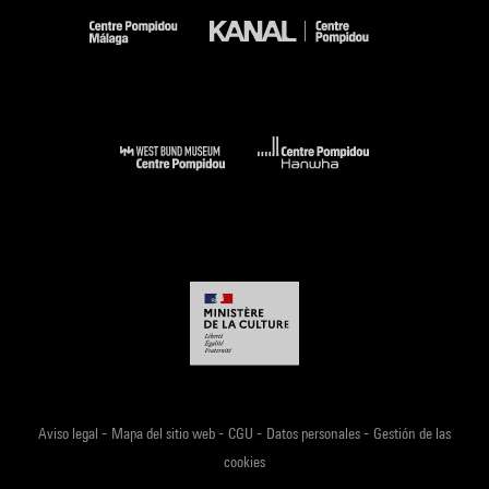
Voir la notice sur le portail de la Bibliothèque Kandinsky
L''art contemporain et la côte d''azur : un territoire pour
l''expérimentation 1951-2011. [ouvrage publié à l''occasion
d''un ensemble d''expositions présentées à Biot, Menton,
Mougins, Nice, Vence, du 24 juin au 27 novembre 2011].- Les
presses du réel, 2011 (repr. coul. p. 74) . N° isbn 978-2-84066-
476-5
Voir la notice sur le portail de la Bibliothèque Kandinsky
The Shape of Time : Shanghaï, West Bund Museum,
novembre 2019-mai 2021. -Shanghaï / Paris : West Bund
Museum / Centre Pompidou, 2019 (cit. et reprod. coul. p. 153)
. N° isbn 978-7-5586-1460-6
Voir la notice sur le portail de la Bibliothèque Kandinsky
-
-
-
-
Aviso legal
Mapa del sitio web
CGU
Datos personales
Gestión de las
Colors ! : Masterpieces from the Centre Pompidou : Pékin,
cookies
Beijing Minsheng Art Museum, 24 janvier-15 avril 2026. -