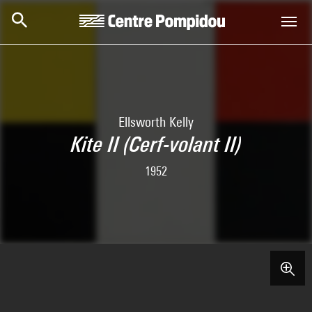
Skip to main content
Centre Pompidou
Ellsworth Kelly
Kite II (Cerf-volant II)
1952