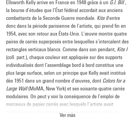
Ellsworth Kelly arrive en France en 1948 grâce à un
G.I. Bill
,
la bourse d’études que l’État fédéral accordait aux anciens
combattants de la Seconde Guerre mondiale.
Kite II
entre
donc dans la période parisienne de l’artiste, qui prend fin en
1954, avec son retour aux États-Unis. L’œuvre montre quatre
paires de carrés superposés entre lesquelles s’intercalent des
rectangles verticaux blancs. Comme dans son pendant,
Kite I
(coll. part.), chaque couleur est appliquée sur des supports
individualisés dont l’assemblage bord à bord constitue une
plus large surface, selon un principe que Kelly avait institué
dès 1951 dans un grand nombre d’œuvres, dont
Colors for a
Large Wall
(MoMA, New York) et ses soixante-quatre carrés
modulaires. On peut y voir la conséquence de l’emploi de
morceaux de papier carrés avec lesquels l’artiste avait
confectionné à la même époque une importante série de
Ver más
collages en forme de grilles colorées. De l’avis même de Le
Corbusier, à qui avaient été soumises des reproductions