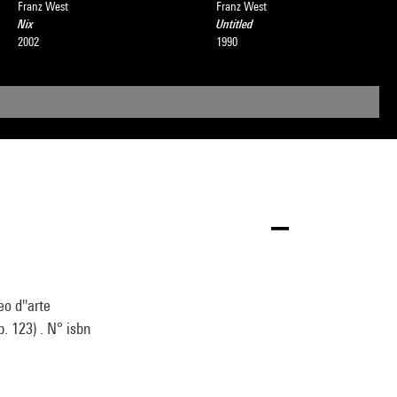
Franz West
Franz West
Nix
Untitled
2002
1990
o d''arte
. 123) . N° isbn