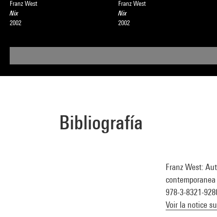
Franz West
Franz West
Nix
Nix
2002
2002
Bibliografía
Franz West: Au
contemporanea Do
978-3-8321-928
Voir la notice s