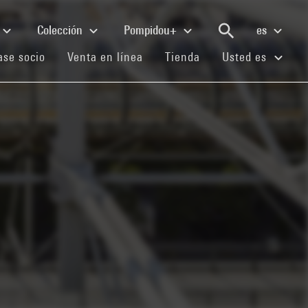
Colección
Pompidou+
es
(current)
(current)
(current)
se socio
Venta en línea
Tienda
Usted es