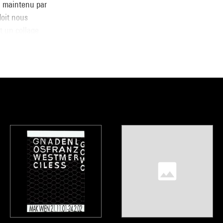
, maintenu par
doit nous
st un collage
ua Decter, « les
, Musée national