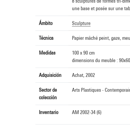
8 sculptures de formes tri-dim
une base et posée sur une ta
Ámbito
Sculpture
Técnica
Papier mâché peint, gaze, me
Medidas
100 x 90 cm
dimensions du meuble : 90x6
Adquisición
Achat, 2002
Sector de
Arts Plastiques - Contemporai
colección
Inventario
AM 2002-34 (6)