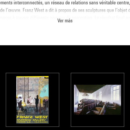
ements interconnectés, un réseau de relations sans véritable centre
de l’œuvre. Franz West a dit à propos de ses sculptures que l’objet 
émerge à travers différents niveaux de perception. Le résultat final e
Ver más
différentes étapes de la production artistique ou, comme le dit Josh
és d’un moment fugace ».
n
logue
Collection art contemporain - La collection du Centre Pompidou
sous la direction de Sophie Duplaix, Paris, Centre Pompidou, 2007