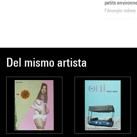
petits environn
l’énergie même 
pénétrer, qu’il 
rassemblant ces 
résidus pétrifi
Anna Hiddlesto
Del mismo artista
Source :
Extrait du cata
d'art moderne
, 