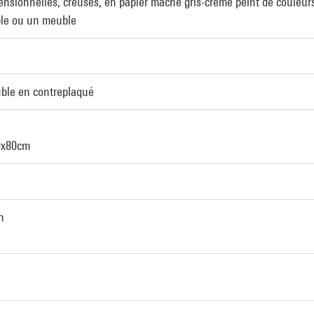
ensionnelles, creuses, en papier mâché gris-crème peint de couleurs
ble ou un meuble
uble en contreplaqué
0x80cm
n