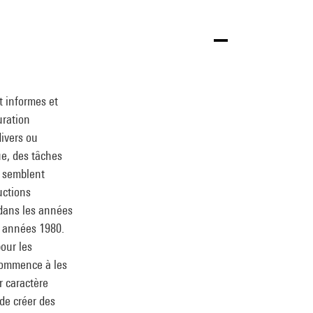
 informes et
uration
divers ou
e, des tâches
s semblent
uctions
 dans les années
s années 1980.
pour les
 commence à les
r caractère
 de créer des