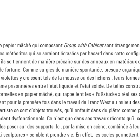
de papier mâché qui composent
Group with Cabinet
sont étrangement
es météorites qui se seraient écrasées par hasard dans cette config
ù ils se tiennent de manière précaire sur des anneaux en matériaux 
 de fortune. Comme surgies de manière spontanée, presque organiqu
 violettes y croissent tels de la mousse ou des lichens ; leurs forme
 prisonnières entre l’état liquide et l’état solide. De telles constr
formelles en papier mâché, qui rappellent les « Paßstücke » réalisés
ent pour la première fois dans le travail de Franz West au milieu de
l’artiste se sert d’objets trouvés, qu’il enfouit dans du plâtre comme 
endant dysfonctionnels. Ce n’est que dans ses travaux récents qu’il
les poser sur des supports. Ici, par la mise en scène, combinée à leu
nti-sculptures » semblent prendre vie. En effet, les socles permettent