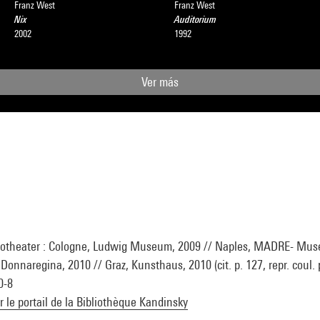
Franz West
Franz West
Nix
Auditorium
2002
1992
Ver más
totheater : Cologne, Ludwig Museum, 2009 // Naples, MADRE- Muse
nnaregina, 2010 // Graz, Kunsthaus, 2010 (cit. p. 127, repr. coul. p
0-8
ur le portail de la Bibliothèque Kandinsky