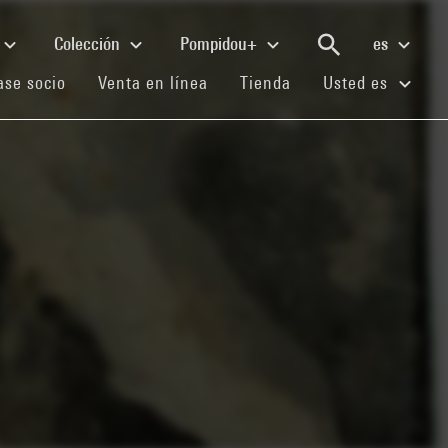
Colección
Pompidou+
es
(current)
(current)
(current)
se socio
Venta en línea
Tienda
Usted es