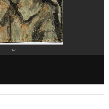
1/2
ppe Migeat/Dist. GrandPalaisRmn