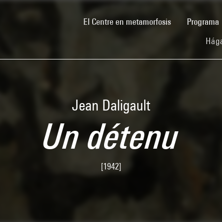
(current)
El Centre en metamorfosis
Programa
Hága
Jean Daligault
Un détenu
[1942]