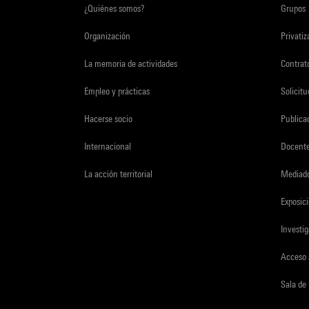
¿Quiénes somos?
Grupos
Organización
Privati
La memoria de actividades
Contrato
Empleo y prácticas
Solicit
Hacerse socio
Publica
Internacional
Docent
La acción territorial
Mediado
Exposici
Investi
Acceso 
Sala de