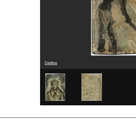
Créditos
Leyenda : Recto
Domaine public
Créditos fotográficos : Centre Pompidou, MNAM-CCI/Phili
Referencia de la imagen : 4N01814
Difusión de la imagen :
GrandPalaisRmnPhoto