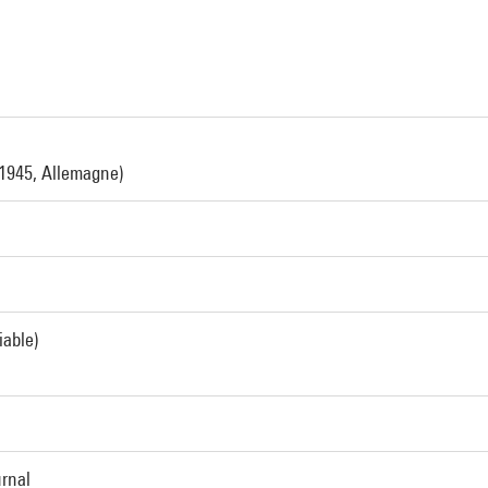
a
 1945, Allemagne)
iable)
urnal