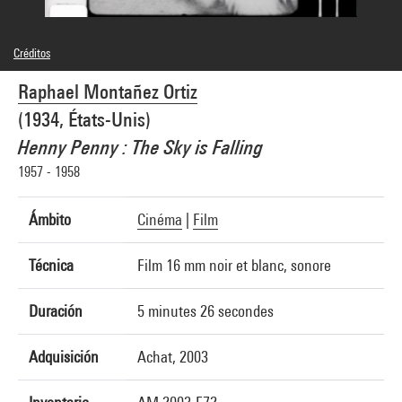
Créditos
© droits réservés
Raphael Montañez Ortiz
Créditos fotográficos : Centre Pompidou, MNAM-CCI/Service de la documentation
photographique du MNAM/Dist. GrandPalaisRmn
(1934, États-Unis)
Referencia de la imagen : 4N10409
Difusión de la imagen :
Henny Penny : The Sky is Falling
GrandPalaisRmnPhoto
1957 - 1958
Ámbito
Cinéma
|
Film
Técnica
Film 16 mm noir et blanc, sonore
Duración
5 minutes 26 secondes
Adquisición
Achat, 2003