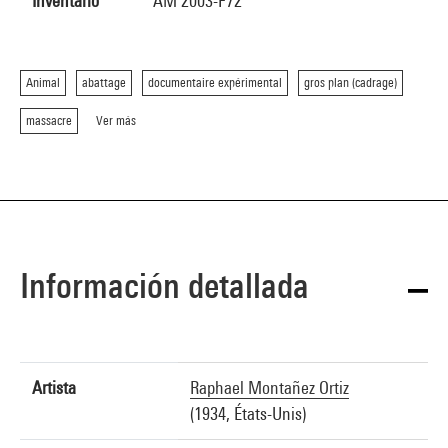
Inventario
AM 2003-F72
Animal
abattage
documentaire expérimental
gros plan (cadrage)
massacre
Ver más
Información detallada
Artista
Raphael Montañez Ortiz
(1934, États-Unis)