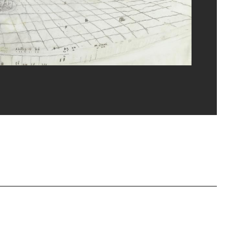
ges Meguerditchian/Dist. GrandPalaisRmn