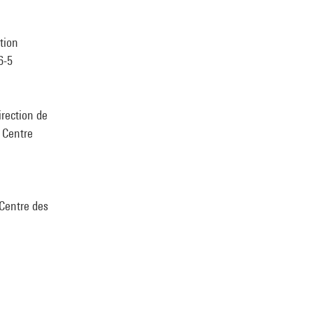
tion
6-5
irection de
u Centre
 Centre des