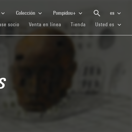
Colección
Pompidou+
es
(current)
(current)
(current)
se socio
Venta en línea
Tienda
Usted es
s