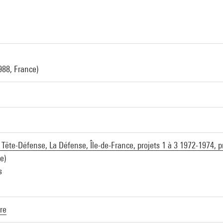
a
988, France)
Tête-Défense, La Défense, Île-de-France, projets 1 à 3 1972-1974, p
e)
s
re