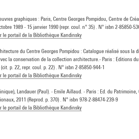
oeuvres graphiques : Paris, Centre Georges Pompidou, Centre de Créa
octobre 1989 - 15 janvier 1990 (repr. coul. n° 35) . N° isbn 2-85850-53
ur le portail de la Bibliothèque Kandinsky
chitecture du Centre Georges Pompidou : Catalogue réalisé sous la d
ec la conservation de la collection architecture.- Paris : Editions d
cit. p. 22, repr. coul. p. 22) . N° isbn 2-85850-944-1
ur le portail de la Bibliothèque Kandinsky
nique), Landauer (Paul). - Emile Aillaud. - Paris : Ed. du Patrimoine,
naux, 2011 (Reprod. p. 370) . N° isbn 978-2-88474-239-9
ur le portail de la Bibliothèque Kandinsky