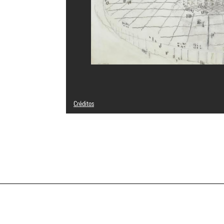
Créditos
© Emile Aillaud
Créditos fotográficos : Centre Pompidou, MNAM-CCI/Geor
Referencia de la imagen : 4N23733
Difusión de la imagen :
GrandPalaisRmnPhoto