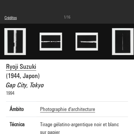
1/16
Créditos
Leyenda : n°D4
© droits réservés
Créditos fotográficos : Centre Pompidou, MNAM-CCI/Philippe Migeat/Dist.
GrandPalaisRmn
Referencia de la imagen : 4N28900
Difusión de la imagen :
GrandPalaisRmnPhoto
Ryoji Suzuki
(1944, Japon)
Gap City, Tokyo
1994
Ámbito
Photographie d'architecture
Técnica
Tirage gélatino-argentique noir et blanc
sur papier