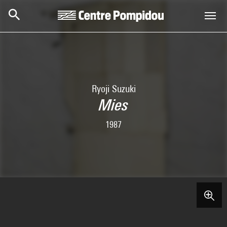
Skip to main content
Centre Pompidou
Ryoji Suzuki
Mies
1987