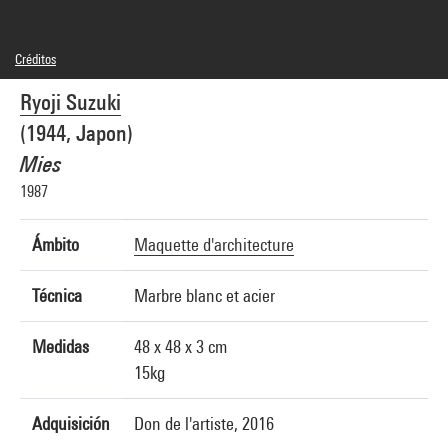
Créditos
© droits réservés
Ryoji Suzuki
Créditos fotográficos : Centre Pompidou, MNAM-CCI/Georges Meguerditchian/Dist.
GrandPalaisRmn
(1944, Japon)
Referencia de la imagen : 4N28214
Difusión de la imagen :
Mies
GrandPalaisRmnPhoto
1987
Ámbito
Maquette d'architecture
Técnica
Marbre blanc et acier
Medidas
48 x 48 x 3 cm
15kg
Adquisición
Don de l'artiste, 2016