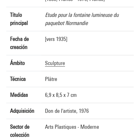
Título
Etude pour la fontaine lumineuse du
principal
paquebot Normandie
Fecha de
[vers 1935]
creación
Ámbito
Sculpture
Técnica
Plâtre
Medidas
6,9 x 8,5 x 7 cm
Adquisición
Don de l'artiste, 1976
Sector de
Arts Plastiques - Moderne
colección