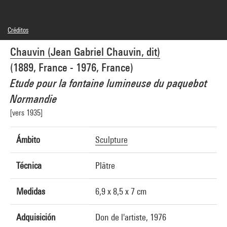
Créditos
© Chauvin
Chauvin (Jean Gabriel Chauvin, dit)
Créditos fotográficos : Centre Pompidou, MNAM-CCI/Bertrand Prévost/Dist.
GrandPalaisRmn
(1889, France - 1976, France)
Referencia de la imagen : 4N62487
Difusión de la imagen :
Etude pour la fontaine lumineuse du paquebot
GrandPalaisRmnPhoto
Normandie
[vers 1935]
Ámbito
Sculpture
Técnica
Plâtre
Medidas
6,9 x 8,5 x 7 cm
Adquisición
Don de l'artiste, 1976