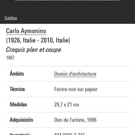
Créditos
© Carlo Aymonino
Carlo Aymonino
Créditos fotográficos : Centre Pompidou, MNAM-CCI/Philippe Migeat/Dist.
GrandPalaisRmn
(1926, Italie - 2010, Italie)
Referencia de la imagen : 4N21670
Difusión de la imagen :
Croquis plan et coupe
GrandPalaisRmnPhoto
1987
Ámbito
Dessin d'architecture
Técnica
Feutre noir sur papier
Medidas
29,7 x 21 cm
Adquisición
Don de l'artiste, 1996