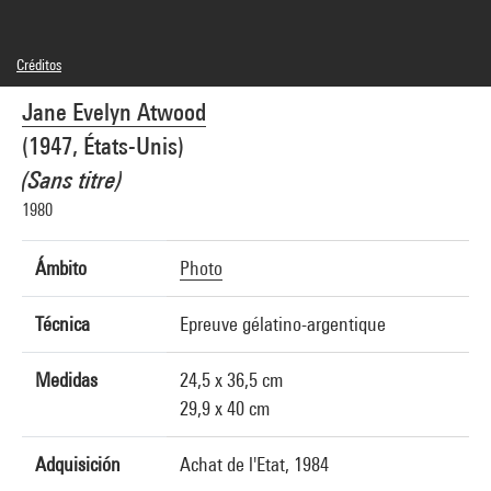
Créditos
© SAIF
Jane Evelyn Atwood
Créditos fotográficos : Centre Pompidou, MNAM-CCI/Georges Meguerditchian/Dist.
GrandPalaisRmn
(1947, États-Unis)
Referencia de la imagen : 4N59413
Difusión de la imagen :
(Sans titre)
GrandPalaisRmnPhoto
1980
Ámbito
Photo
Técnica
Epreuve gélatino-argentique
Medidas
24,5 x 36,5 cm
29,9 x 40 cm
Adquisición
Achat de l'Etat, 1984