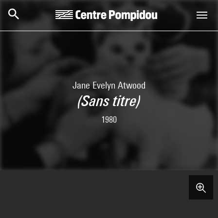
Skip to main content
Centre Pompidou
Jane Evelyn Atwood
(Sans titre)
1980