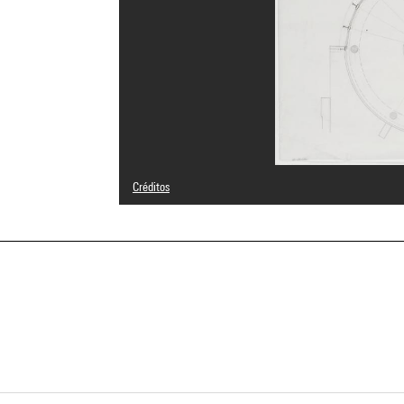
Créditos
© Stanislas Fiszer
Créditos fotográficos : Centre Pompidou, MNAM-CCI/Phili
Referencia de la imagen : 4N29512
Difusión de la imagen :
GrandPalaisRmnPhoto
a