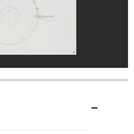
ppe Migeat/Dist. GrandPalaisRmn