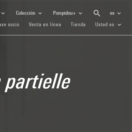
Colección
Pompidou+
es
(current)
(current)
(current)
se socio
Venta en línea
Tienda
Usted es
 partielle